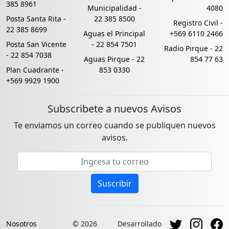
385 8961
Municipalidad -
4080
Posta Santa Rita -
22 385 8500
Registro Civil -
22 385 8699
Aguas el Principal
+569 6110 2466
Posta San Vicente
-
22 854 7501
Radio Pirque -
22
-
22 854 7038
Aguas Pirque -
22
854 77 63
Plan Cuadrante -
853 0330
+569 9929 1900
Subscribete a nuevos Avisos
Te enviamos un correo cuando se publiquen nuevos
avisos.
Email address
Suscribir
Nosotros
© 2026
Desarrollado