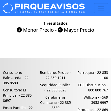
1 resultados
Menor Precio
-
Mayor Precio
Consultorio
Bomberos Pirque -
Parroquia -
22 853
Balmaceda -
22
22 850 1211
1100
385 8580
Seguridad Publica
CGE Distribucion -
Consultorio El
-
22 385 8628
800 800 767
Principal -
22 385
Carabineros
Willcom -
+569
8697
Comisaria -
22 385
3958 9997
Posta Puntilla -
22
8580
Pirquenet -
22 869