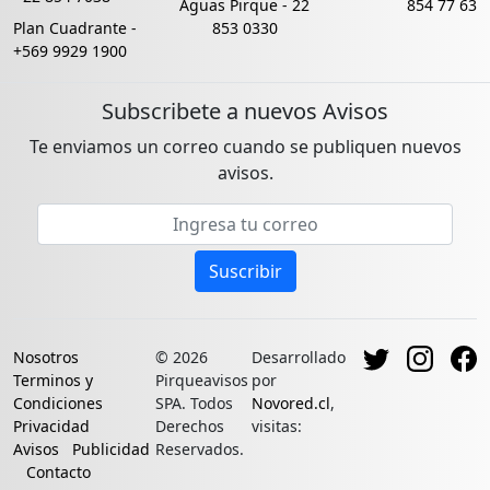
Aguas Pirque -
22
854 77 63
Plan Cuadrante -
853 0330
+569 9929 1900
Subscribete a nuevos Avisos
Te enviamos un correo cuando se publiquen nuevos
avisos.
Email address
Suscribir
Nosotros
© 2026
Desarrollado
Terminos y
Pirqueavisos
por
Condiciones
SPA. Todos
Novored.cl
,
Privacidad
Derechos
visitas:
Avisos
Publicidad
Reservados.
Contacto