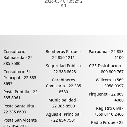
2026-03-18 13:52:12
$0
Consultorio
Bomberos Pirque -
Parroquia -
22 853
Balmaceda -
22
22 850 1211
1100
385 8580
Seguridad Publica
CGE Distribucion -
Consultorio El
-
22 385 8628
800 800 767
Principal -
22 385
Carabineros
Willcom -
+569
8697
Comisaria -
22 385
3958 9997
Posta Puntilla -
22
8580
Pirquenet -
22 869
385 8961
Municipalidad -
4080
Posta Santa Rita -
22 385 8500
Registro Civil -
22 385 8699
Aguas el Principal
+569 6110 2466
Posta San Vicente
-
22 854 7501
Radio Pirque -
22
-
22 854 7038