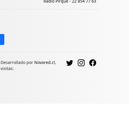
Radio Pirque -
22 854 77 63
.
r
Desarrollado por
Novored.cl
,
visitas: