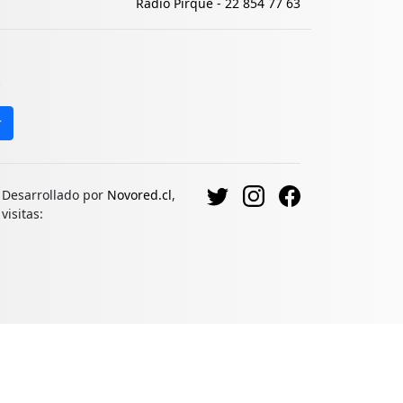
Radio Pirque -
22 854 77 63
.
r
Desarrollado por
Novored.cl
,
visitas: